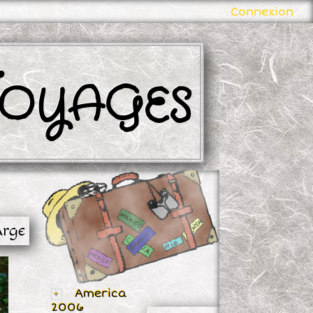
Connexion
oyages
arge
America
2006