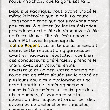
route ? Sachant que la gare est là ...
Depuis le Pacifique, nous avons tracé le
même itinéraire que le rail. La route
Transcanadienne que nous n'avons donc
pas réussi à quitter (relire les épisodes
précédents) relie l'île de Vancouver à l'île
de Terre-Neuve. Elle n'a été achevée
qu'en 1962 avec le passage du
col de Rogers
. La piste qui la précédait
avant cette réalisation gigantesque
avait si mauvaise réputation que bien
des conducteurs préféraient prendre le
train, avec leur voiture, entre
Revelstoke et Golden. Cette portion de
route est en effet située sur le tracé de
plusieurs couloirs d'avalanche et une
grand partie de l'aménagement a
constitué à protéger la route par des
abris-tunnels, à standardiser la
détection des risques et organiser des
systèmes de déclenchement mobiles,
comme ce joli canon.